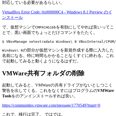
対応している必要があるらしい。
VirtualBox Error Code: 0x000000C4 - Windows 8.1 Preview のイ
ンストール
で、仮想マシンで
を有効にしてやれば良いってこ
CMPXCHG16b
とで、黒い画面でちょっとだけコマンドをたたく。
の部分が仮想マシンを新規作成する際に入力した
Windows\ 8
名前になる。特に時間もかかることなくすぐに終わる。これ
で起動してみると動くようになるはずだ。
VMWare共有フォルダの削除
起動してみると、VMWareの共有ドライブがないとしつこく
警告を出してくる。これをなくすにはプログラムの
VMWare
Tools
をのアンインストールすれば良い。
https://communities.vmware.com/message/1770549?tstart=0
これで、移行は完了。 ではでは。