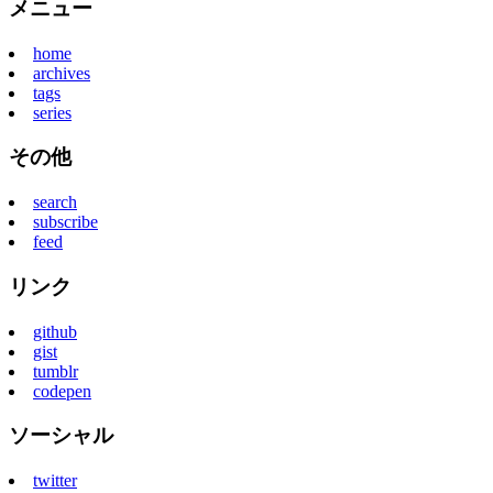
メニュー
home
archives
tags
series
その他
search
subscribe
feed
リンク
github
gist
tumblr
codepen
ソーシャル
twitter