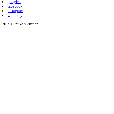
google+
facebook
instagram
wantedly
2015 © nuko's.kitchen.