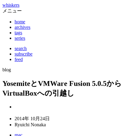
whiskers
メニュー
home
archives
tags
series
search
subscribe
feed
blog
YosemiteとVMWare Fusion 5.0.5から
VirtualBoxへの引越し
2014年 10月24日
Ryuichi Nonaka
mac