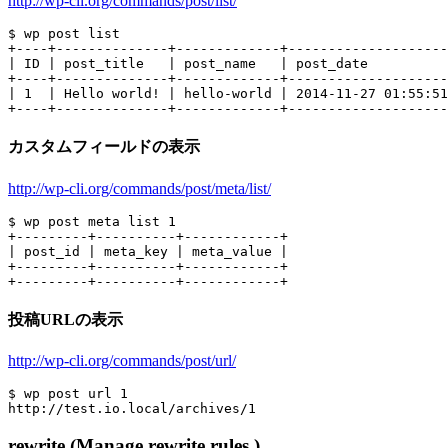
http://wp-cli.org/commands/post/list/
$ wp post list

+----+--------------+-------------+--------------------
| ID | post_title   | post_name   | post_date          
+----+--------------+-------------+--------------------
| 1  | Hello world! | hello-world | 2014-11-27 01:55:51
カスタムフィールドの表示
http://wp-cli.org/commands/post/meta/list/
$ wp post meta list 1

+---------+----------+------------+

| post_id | meta_key | meta_value |

+---------+----------+------------+

投稿URLの表示
http://wp-cli.org/commands/post/url/
$ wp post url 1

rewrite (Manage rewrite rules.)