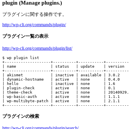
plugin (Manage plugins.)
プラグインに関する操作です。
http://wp-cli.org/commands/plugin/
プラグイン一覧の表示
http://wp-cli.org/commands/plugin/list/
$ wp plugin list

+--------------------+----------+-----------+----------
| name               | status   | update    | version  
+--------------------+----------+-----------+----------
| akismet            | inactive | available | 3.0.2    
| dynamic-hostname   | active   | none      | 0.4.0    
| hello              | inactive | none      | 1.6      
| plugin-check       | active   | none      | 0.1      
| theme-check        | active   | none      | 20140929.
| wp-basic-auth      | active   | none      | 1.1.1    
| wp-multibyte-patch | active   | none      | 2.1.1    
プラグインの検索
http://wp-cli.org/commands/plugin/search/