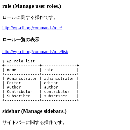
role (Manage user roles.)
ロールに関する操作です。
http://wp-cli.org/commands/role/
ロール一覧の表示
http://wp-cli.org/commands/role/list/
$ wp role list

+---------------+---------------+

| name          | role          |

+---------------+---------------+

| Administrator | administrator |

| Editor        | editor        |

| Author        | author        |

| Contributor   | contributor   |

| Subscriber    | subscriber    |

sidebar (Manage sidebars.)
サイドバーに関する操作です。