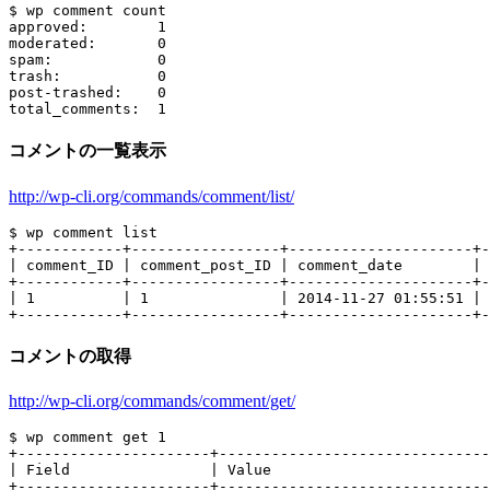
$ wp comment count

approved:        1

moderated:       0

spam:            0

trash:           0

post-trashed:    0

コメントの一覧表示
http://wp-cli.org/commands/comment/list/
$ wp comment list

+------------+-----------------+---------------------+-
| comment_ID | comment_post_ID | comment_date        | 
+------------+-----------------+---------------------+-
| 1          | 1               | 2014-11-27 01:55:51 | 
コメントの取得
http://wp-cli.org/commands/comment/get/
$ wp comment get 1

+----------------------+-------------------------------
| Field                | Value                         
+----------------------+-------------------------------