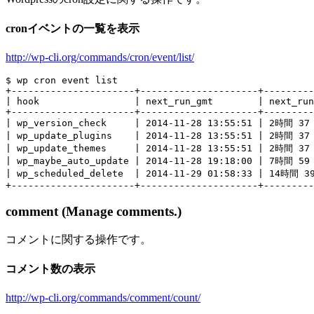
cronイベントの一覧を表示
http://wp-cli.org/commands/cron/event/list/
$ wp cron event list

+----------------------+---------------------+---------
| hook                 | next_run_gmt        | next_run
+----------------------+---------------------+---------
| wp_version_check     | 2014-11-28 13:55:51 | 2時間 37
| wp_update_plugins    | 2014-11-28 13:55:51 | 2時間 37
| wp_update_themes     | 2014-11-28 13:55:51 | 2時間 37
| wp_maybe_auto_update | 2014-11-28 19:18:00 | 7時間 59
| wp_scheduled_delete  | 2014-11-29 01:58:33 | 14時間 39
comment (Manage comments.)
コメントに関する操作です。
コメント数の表示
http://wp-cli.org/commands/comment/count/