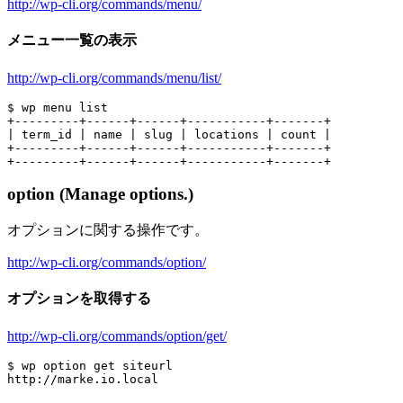
http://wp-cli.org/commands/menu/
メニュー一覧の表示
http://wp-cli.org/commands/menu/list/
$ wp menu list

+---------+------+------+-----------+-------+

| term_id | name | slug | locations | count |

+---------+------+------+-----------+-------+

option (Manage options.)
オプションに関する操作です。
http://wp-cli.org/commands/option/
オプションを取得する
http://wp-cli.org/commands/option/get/
$ wp option get siteurl
