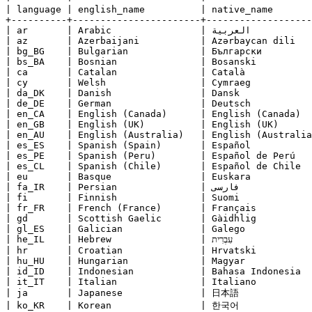
| language | english_name          | native_name       
+----------+-----------------------+-------------------
| ar       | Arabic                | العربية             | uninstalled | 2014-09-04 15:44:04 |

| az       | Azerbaijani           | Azərbaycan dili   
| bg_BG    | Bulgarian             | Български         
| bs_BA    | Bosnian               | Bosanski          
| ca       | Catalan               | Català            
| cy       | Welsh                 | Cymraeg           
| da_DK    | Danish                | Dansk             
| de_DE    | German                | Deutsch           
| en_CA    | English (Canada)      | English (Canada)  
| en_GB    | English (UK)          | English (UK)      
| en_AU    | English (Australia)   | English (Australia
| es_ES    | Spanish (Spain)       | Español           
| es_PE    | Spanish (Peru)        | Español de Perú   
| es_CL    | Spanish (Chile)       | Español de Chile  
| eu       | Basque                | Euskara           
| fa_IR    | Persian               | فارسی               | uninstalled | 2014-09-05 15:58:20 |

| fi       | Finnish               | Suomi             
| fr_FR    | French (France)       | Français          
| gd       | Scottish Gaelic       | Gàidhlig          
| gl_ES    | Galician              | Galego            
| he_IL    | Hebrew                | עִבְרִית               | uninstalled | 2014-09-04 22:57:38 |

| hr       | Croatian              | Hrvatski          
| hu_HU    | Hungarian             | Magyar            
| id_ID    | Indonesian            | Bahasa Indonesia  
| it_IT    | Italian               | Italiano          
| ja       | Japanese              | 日本語              
| ko_KR    | Korean                | 한국어              