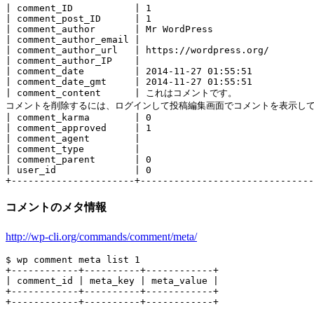
| comment_ID           | 1                             
| comment_post_ID      | 1                             
| comment_author       | Mr WordPress                  
| comment_author_email |                               
| comment_author_url   | https://wordpress.org/        
| comment_author_IP    |                               
| comment_date         | 2014-11-27 01:55:51           
| comment_date_gmt     | 2014-11-27 01:55:51           
| comment_content      | これはコメントです。

コメントを削除するには、ログインして投稿編集画面でコメントを表示して
| comment_karma        | 0                             
| comment_approved     | 1                             
| comment_agent        |                               
| comment_type         |                               
| comment_parent       | 0                             
| user_id              | 0                             
コメントのメタ情報
http://wp-cli.org/commands/comment/meta/
$ wp comment meta list 1

+------------+----------+------------+

| comment_id | meta_key | meta_value |

+------------+----------+------------+
