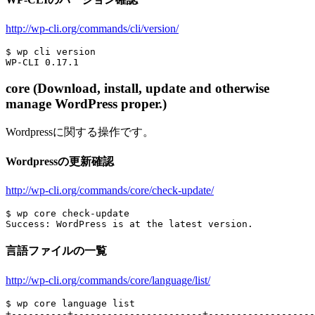
http://wp-cli.org/commands/cli/version/
$ wp cli version

core (Download, install, update and otherwise
manage WordPress proper.)
Wordpressに関する操作です。
Wordpressの更新確認
http://wp-cli.org/commands/core/check-update/
$ wp core check-update

言語ファイルの一覧
http://wp-cli.org/commands/core/language/list/
$ wp core language list

+----------+-----------------------+-------------------