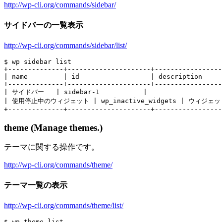
http://wp-cli.org/commands/sidebar/
サイドバーの一覧表示
http://wp-cli.org/commands/sidebar/list/
$ wp sidebar list

+--------------+---------------------+-----------------
| name         | id                  | description     
+--------------+---------------------+-----------------
| サイドバー   | sidebar-1           |                    
| 使用停止中のウィジェット | wp_inactive_widgets | 
theme (Manage themes.)
テーマに関する操作です。
http://wp-cli.org/commands/theme/
テーマ一覧の表示
http://wp-cli.org/commands/theme/list/
$ wp theme list
