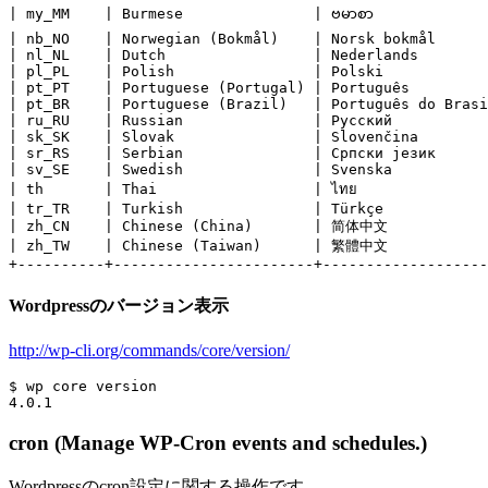
| my_MM    | Burmese               | ဗမာစာ             
| nb_NO    | Norwegian (Bokmål)    | Norsk bokmål      
| nl_NL    | Dutch                 | Nederlands        
| pl_PL    | Polish                | Polski            
| pt_PT    | Portuguese (Portugal) | Português         
| pt_BR    | Portuguese (Brazil)   | Português do Brasi
| ru_RU    | Russian               | Русский           
| sk_SK    | Slovak                | Slovenčina        
| sr_RS    | Serbian               | Српски језик      
| sv_SE    | Swedish               | Svenska           
| th       | Thai                  | ไทย               
| tr_TR    | Turkish               | Türkçe            
| zh_CN    | Chinese (China)       | 简体中文            |
| zh_TW    | Chinese (Taiwan)      | 繁體中文            |
Wordpressのバージョン表示
http://wp-cli.org/commands/core/version/
$ wp core version

cron (Manage WP-Cron events and schedules.)
Wordpressのcron設定に関する操作です。