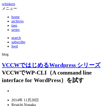
whiskers
メニュー
home
archives
tags
series
search
subscribe
feed
blog
VCCWではじめるWordpress シリーズ
VCCWでWP-CLI（A command line
interface for WordPress）を試す
2014年 11月28日
Ryuichi Nonaka