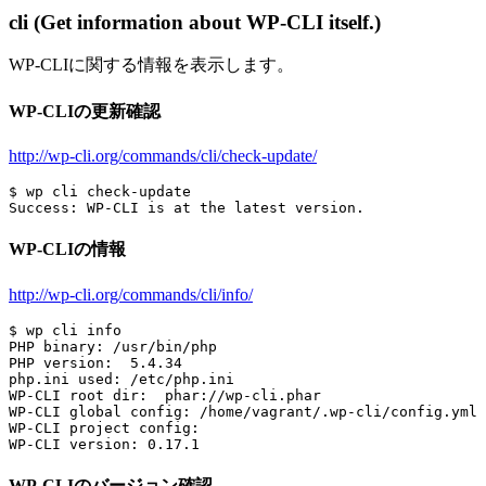
cli (Get information about WP-CLI itself.)
WP-CLIに関する情報を表示します。
WP-CLIの更新確認
http://wp-cli.org/commands/cli/check-update/
$ wp cli check-update

WP-CLIの情報
http://wp-cli.org/commands/cli/info/
$ wp cli info

PHP binary: /usr/bin/php

PHP version:  5.4.34

php.ini used: /etc/php.ini

WP-CLI root dir:  phar://wp-cli.phar

WP-CLI global config: /home/vagrant/.wp-cli/config.yml

WP-CLI project config:

WP-CLIのバージョン確認