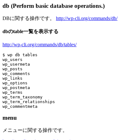
db (Perform basic database operations.)
DBに関する操作です。
http://wp-cli.org/commands/db/
dbのtable一覧を表示する
http://wp-cli.org/commands/db/tables/
$ wp db tables

wp_users

wp_usermeta

wp_posts

wp_comments

wp_links

wp_options

wp_postmeta

wp_terms

wp_term_taxonomy

wp_term_relationships

menu
メニューに関する操作です。