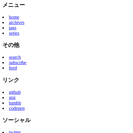
メニュー
home
archives
tags
series
その他
search
subscribe
feed
リンク
github
gist
tumblr
codepen
ソーシャル
twitter