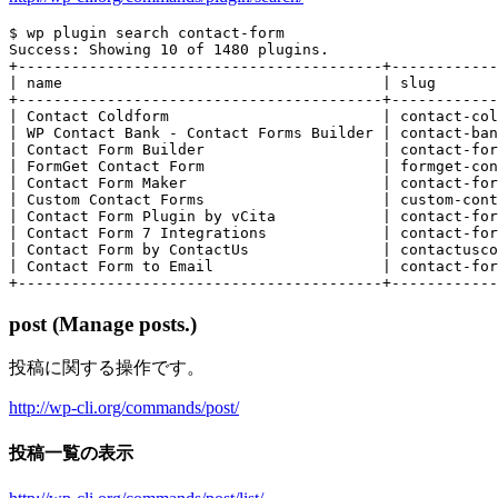
$ wp plugin search contact-form

Success: Showing 10 of 1480 plugins.

+-----------------------------------------+------------
| name                                    | slug       
+-----------------------------------------+------------
| Contact Coldform                        | contact-col
| WP Contact Bank - Contact Forms Builder | contact-ban
| Contact Form Builder                    | contact-for
| FormGet Contact Form                    | formget-con
| Contact Form Maker                      | contact-for
| Custom Contact Forms                    | custom-cont
| Contact Form Plugin by vCita            | contact-for
| Contact Form 7 Integrations             | contact-for
| Contact Form by ContactUs               | contactusco
| Contact Form to Email                   | contact-for
post (Manage posts.)
投稿に関する操作です。
http://wp-cli.org/commands/post/
投稿一覧の表示