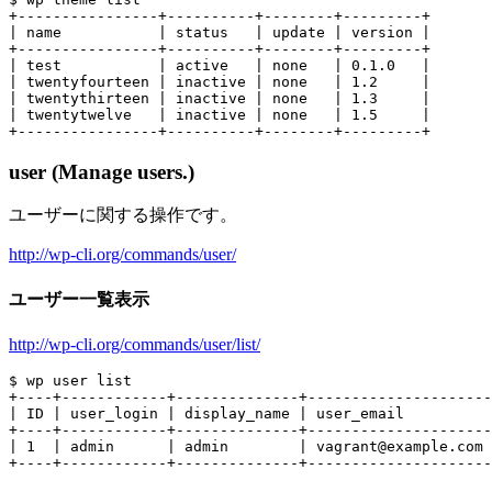
+----------------+----------+--------+---------+

| name           | status   | update | version |

+----------------+----------+--------+---------+

| test           | active   | none   | 0.1.0   |

| twentyfourteen | inactive | none   | 1.2     |

| twentythirteen | inactive | none   | 1.3     |

| twentytwelve   | inactive | none   | 1.5     |

user (Manage users.)
ユーザーに関する操作です。
http://wp-cli.org/commands/user/
ユーザー一覧表示
http://wp-cli.org/commands/user/list/
$ wp user list

+----+------------+--------------+---------------------
| ID | user_login | display_name | user_email          
+----+------------+--------------+---------------------
| 1  | admin      | admin        | vagrant@example.com 