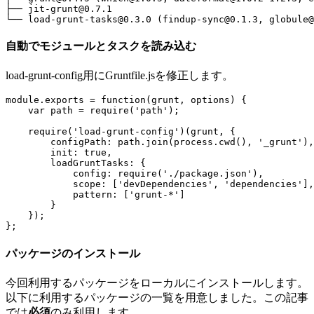
├── jit-grunt@0.7.1

自動でモジュールとタスクを読み込む
load-grunt-config用にGruntfile.jsを修正します。
module
.
exports
=
function
(
grunt
,
options
)
{
var
path
=
require
(
'path'
);
require
(
'load-grunt-config'
)(
grunt
,
{
configPath
:
path
.
join
(
process
.
cwd
(),
'_grunt'
),
init
:
true
,
loadGruntTasks
:
{
config
:
require
(
'./package.json'
),
scope
:
[
'devDependencies'
,
'dependencies'
],
pattern
:
[
'grunt-*'
]
}
});
};
パッケージのインストール
今回利用するパッケージをローカルにインストールします。
以下に利用するパッケージの一覧を用意しました。この記事
では
必須
のみ利用します。