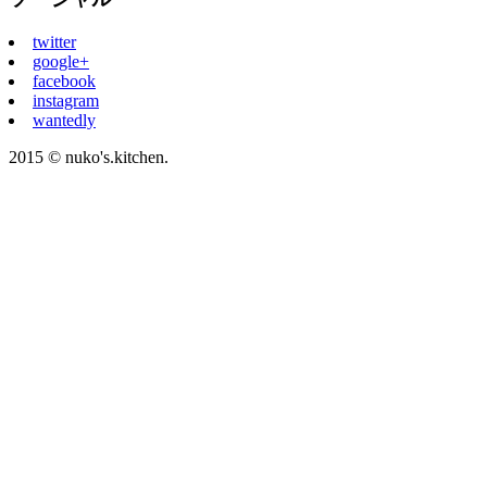
twitter
google+
facebook
instagram
wantedly
2015 © nuko's.kitchen.