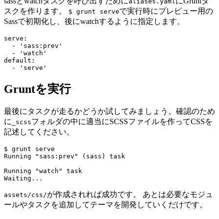
sassとwatchタスクを呼び出すために
にGruntタ
aliases.yaml
スクを作ります。
で実行時にプレビュー用の
$ grunt serve
Sassで初期化し、後にwatchするように指定します。
serve
:
-
'
sass:prev'
-
'
watch'
default
:
-
'
serve'
Gruntを実行
最後にタスクが走るかどうか試してみましょう。確認のため
に
フォルダの中に適当にSCSSファイルを作ってCSSを
_scss
記述してください。
$ grunt serve

Running "sass:prev" (sass) task

Running "watch" task

が作成されれば成功です。 あとは必要なモジュ
assets/css/
ールやタスクを追加してテーマを開発していくだけです。