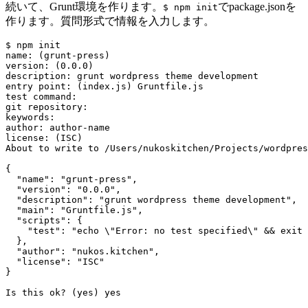
続いて、Grunt環境を作ります。
でpackage.jsonを
$ npm init
作ります。質問形式で情報を入力します。
$ npm init

name: (grunt-press)

version: (0.0.0)

description: grunt wordpress theme development

entry point: (index.js) Gruntfile.js

test command:

git repository:

keywords:

author: author-name

license: (ISC)

About to write to /Users/nukoskitchen/Projects/wordpres
{

  "name": "grunt-press",

  "version": "0.0.0",

  "description": "grunt wordpress theme development",

  "main": "Gruntfile.js",

  "scripts": {

    "test": "echo \"Error: no test specified\" && exit 
  },

  "author": "nukos.kitchen",

  "license": "ISC"

}
