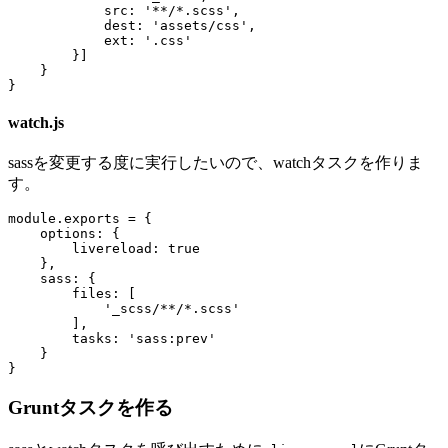
src
:
'**/*.scss'
,
dest
:
'assets/css'
,
ext
:
'.css'
}]
}
}
watch.js
sassを変更する度に実行したいので、watchタスクを作りま
す。
module
.
exports
=
{
options
:
{
livereload
:
true
},
sass
:
{
files
:
[
'_scss/**/*.scss'
],
tasks
:
'sass:prev'
}
}
Gruntタスクを作る