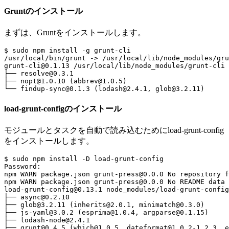
Gruntのインストール
まずは、Gruntをインストールします。
$ sudo npm install -g grunt-cli

/usr/local/bin/grunt -> /usr/local/lib/node_modules/gru
grunt-cli@0.1.13 /usr/local/lib/node_modules/grunt-cli

├── resolve@0.3.1

├── nopt@1.0.10 (abbrev@1.0.5)

load-grunt-configのインストール
モジュールとタスクを自動で読み込むためにload-grunt-config
をインストールします。
$ sudo npm install -D load-grunt-config

Password:

npm WARN package.json grunt-press@0.0.0 No repository f
npm WARN package.json grunt-press@0.0.0 No README data

load-grunt-config@0.13.1 node_modules/load-grunt-config

├── async@0.2.10

├── glob@3.2.11 (inherits@2.0.1, minimatch@0.3.0)

├── js-yaml@3.0.2 (esprima@1.0.4, argparse@0.1.15)

├── lodash-node@2.4.1

├── grunt@0.4.5 (which@1.0.5, dateformat@1.0.2-1.2.3, e