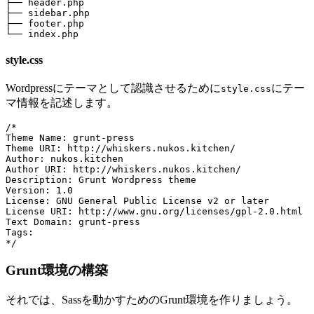
├── header.php

├── sidebar.php

├── footer.php

style.css
Wordpressにテーマとして認識させるために
にテー
style.css
マ情報を記述します。
/*

Theme Name: grunt-press

Theme URI: http://whiskers.nukos.kitchen/

Author: nukos.kitchen

Author URI: http://whiskers.nukos.kitchen/

Description: Grunt Wordpress theme

Version: 1.0

License: GNU General Public License v2 or later

License URI: http://www.gnu.org/licenses/gpl-2.0.html

Text Domain: grunt-press

Tags:

*/
Grunt環境の構築
それでは、Sassを動かすためのGrunt環境を作りましょう。