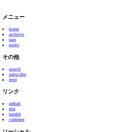
メニュー
home
archives
tags
series
その他
search
subscribe
feed
リンク
github
gist
tumblr
codepen
ソーシャル