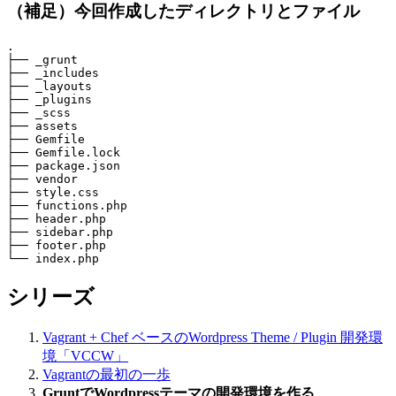
（補足）今回作成したディレクトリとファイル
.

├── _grunt

├── _includes

├── _layouts

├── _plugins

├── _scss

├── assets

├── Gemfile

├── Gemfile.lock

├── package.json

├── vendor

├── style.css

├── functions.php

├── header.php

├── sidebar.php

├── footer.php

シリーズ
Vagrant + Chef ベースのWordpress Theme / Plugin 開発環
境「VCCW」
Vagrantの最初の一歩
GruntでWordpressテーマの開発環境を作る