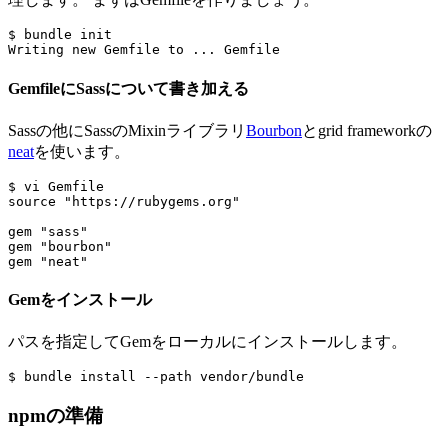
$ bundle init

GemfileにSassについて書き加える
Sassの他にSassのMixinライブラリ
Bourbon
とgrid frameworkの
neat
を使います。
$
vi
Gemfile
source
"https://rubygems.org"
gem
"sass"
gem
"bourbon"
gem
"neat"
Gemをインストール
パスを指定してGemをローカルにインストールします。
npmの準備