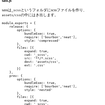
sass.js
sassは
というフォルダにscssファイルを作り、
_scss
の中にはき出します。
assets/css
module
.
exports
=
{
release
:
{
options
:
{
bundleExec
:
true
,
require
:
[
'bourbon'
,
'neat'
],
style
:
'compressed'
},
files
:
[{
expand
:
true
,
cwd
:
'_scss'
,
src
:
'**/*.scss'
,
dest
:
'assets/css'
,
ext
:
'.css'
}]
},
prev
:
{
options
:
{
bundleExec
:
true
,
require
:
[
'bourbon'
,
'neat'
],
style
:
'nested'
},
files
:
[{
expand
:
true
,
cwd
:
'_scss'
,