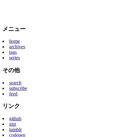
メニュー
home
archives
tags
series
その他
search
subscribe
feed
リンク
github
gist
tumblr
codepen