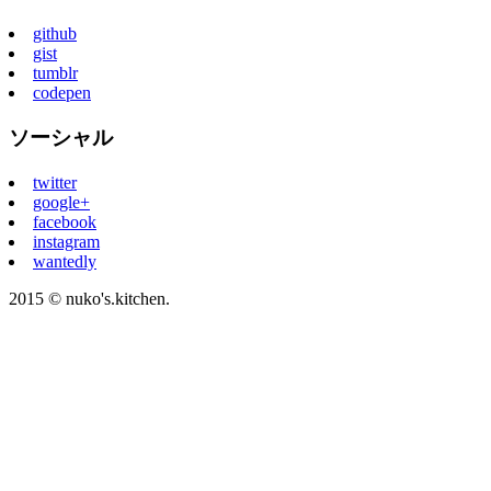
github
gist
tumblr
codepen
ソーシャル
twitter
google+
facebook
instagram
wantedly
2015 © nuko's.kitchen.