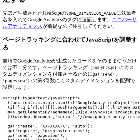
先ほど生成されたJavaSciptの
に執筆者
SOME_DIMENSION_VALUE
名を入れてGoogle Analyticsのタグに追記します。
ユニバーサ
ルアナリティクス
が前提なので注意してください。
ページトラッキングに合わせてJavaScriptを調整す
る
前項でGoogle Analyticsが生成したコードをそのまま使うだけ
では不十分です。ページトラッキング（analytics.js）にカス
タムディメンションを付加させるために
ga('send',
の第3引数にカスタムディメンションを配列で
'pageview');
設定します。
<script 
type=
"text/javascript"
>
(
function
(
i
,
s
,
o
,
g
,
r
,
a
,
m
){
i
[
'GoogleAnalyticsObject'
]
=
r
(
i
[
r
].
q
=
i
[
r
].
q
||
[]).
push
(
arguments
)},
i
[
r
].
l
=
1
*
new
Dat
m
=
s
.
getElementsByTagName
(
o
)[
0
];
a
.
async
=
1
;
a
.
src
=
g
;
m
.
pa
})(
window
,
document
,
'script'
,
'//www.google-analytics.c
ga
(
'create'
,
'XX-XXXX-X'
,
'auto'
);
ga
(
'require'
,
'displayfeatures'
);
ga
(
'send'
,
'pageview'
);