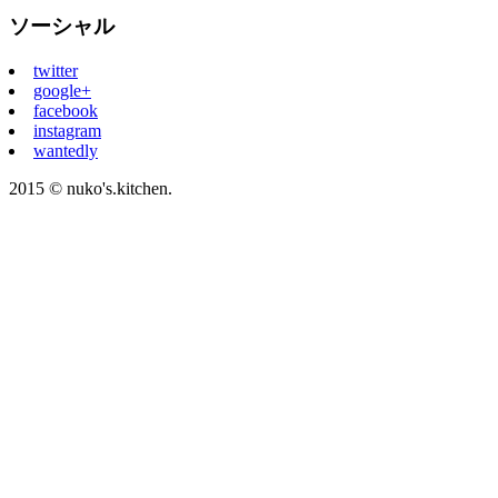
ソーシャル
twitter
google+
facebook
instagram
wantedly
2015 © nuko's.kitchen.