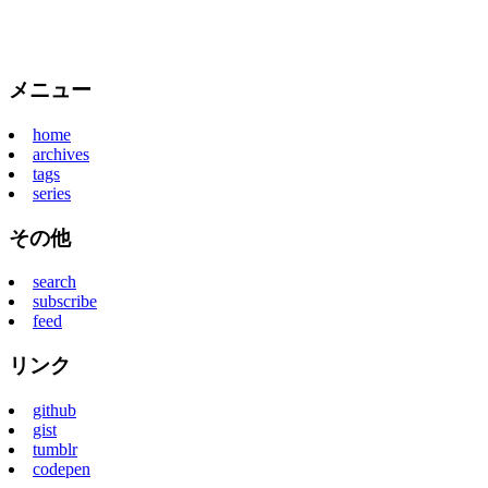
メニュー
home
archives
tags
series
その他
search
subscribe
feed
リンク
github
gist
tumblr
codepen