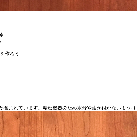
る
る
を作ろう
ます。精密機器のため水分や油が付かないよう{{ “B00102D3HY