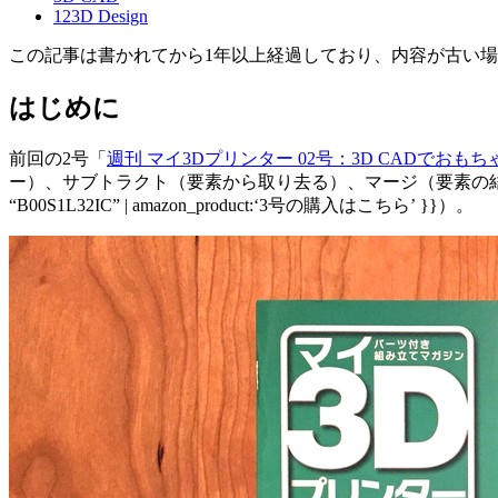
123D Design
この記事は書かれてから1年以上経過しており、内容が古い
はじめに
前回の2号「
週刊 マイ3Dプリンター 02号：3D CADでおも
ー）、サブトラクト（要素から取り去る）、マージ（要素の結
“B00S1L32IC” | amazon_product:‘3号の購入はこちら’ }}）。